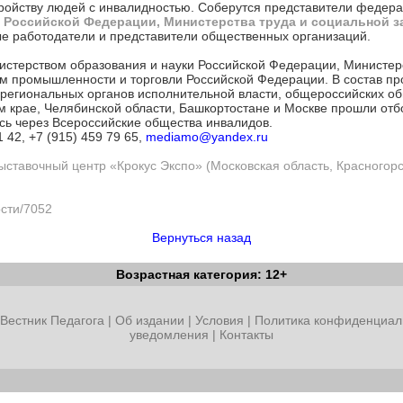
ройству людей с инвалидностью. Соберутся представители федера
и Российской Федерации,
Министерства труда и социальной 
ые работодатели и представители общественных организаций.
стерством образования и науки Российской Федерации, Министер
м промышленности и торговли Российской Федерации. В состав пр
региональных органов исполнительной власти, общероссийских о
м крае, Челябинской области, Башкортостане и Москве прошли отб
сь через Всероссийские общества инвалидов.
1 42, +7 (915) 459 79 65,
mediamo@yandex.ru
тавочный центр «Крокус Экспо» (Московская область, Красногорск
ости/7052
Вернуться назад
Возрастная категория: 12+
Вестник Педагога
|
Об издании
|
Условия
|
Политика конфиденциал
уведомления
|
Контакты