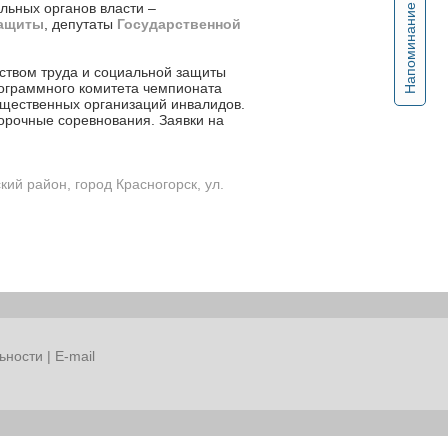
льных органов власти –
Напоминание
защиты
, депутаты
Государственной
ством труда и социальной защиты
ограммного комитета чемпионата
бщественных организаций инвалидов.
орочные соревнования. Заявки на
ий район, город Красногорск, ул.
ьности
|
E-mail