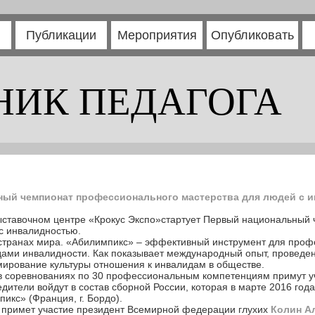
Публикации
Мероприятия
Опубликовать
НИК ПЕДАГОГА
ный чемпионат профессионального мастерства для людей с 
выставочном центре «Крокус Экспо»стартует Первый национальный
с инвалидностью.
х странах мира. «Абилимпикс» – эффективный инструмент для проф
идами инвалидности. Как показывает международный опыт, провед
мирование культуры отношения к инвалидам в обществе.
 соревнованиях по 30 профессиональным компетенциям примут уч
едители войдут в состав сборной России, которая в марте 2016 года
кс» (Франция, г. Бордо).
 примет участие президент Всемирной федерации глухих
Колин А