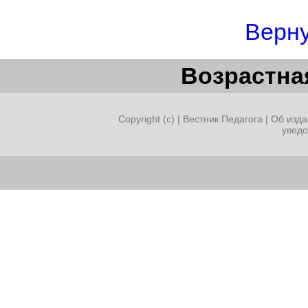
Верну
Возрастная
Copyright (c) |
Вестник Педагога
|
Об изда
увед