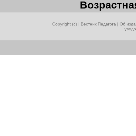
Возрастная
Copyright (c) |
Вестник Педагога
|
Об изда
увед