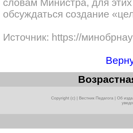
словам Министра, для эти
обсуждаться создание «це
Источник: https://минобрна
Верну
Возрастная
Copyright (c) |
Вестник Педагога
|
Об изда
увед