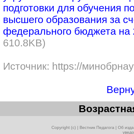
подготовки для обучения 
высшего образования за с
федерального бюджета на 
610.8KB)
Источник: https://минобрна
Верну
Возрастная
Copyright (c) |
Вестник Педагога
|
Об изда
увед