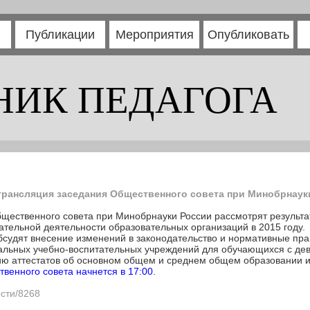
Публикации
Мероприятия
Опубликовать
НИК ПЕДАГОГА
трансляция заседания Общественного совета при Минобрнаук
Общественного совета при Минобрнауки России рассмотрят результ
ательной деятельности образовательных организаций в 2015 году.
бсудят внесение изменений в законодательство и нормативные пра
альных учебно-воспитательных учреждений для обучающихся с де
ю аттестатов об основном общем и среднем общем образовании и
венного совета начнется в 17:00
.
ости/8268