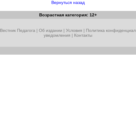
Вернуться назад
Возрастная категория: 12+
Вестник Педагога
|
Об издании
|
Условия
|
Политика конфиденциал
уведомления
|
Контакты