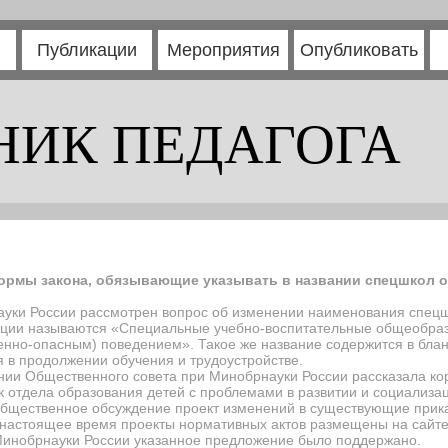
Публикации
Мероприятия
Опубликовать
НИК ПЕДАГОГА
ормы закона, обязывающие указывать в названии спецшкол о
ки России рассмотрен вопрос об изменении наименования спецшк
ации называются «Специальные учебно-воспитательные общеобра
но-опасным) поведением». Такое же название содержится в бланк
 в продолжении обучения и трудоустройстве.
ии Общественного совета при Минобрнауки России рассказала ко
ик отдела образования детей с проблемами в развитии и социализ
общественное обсуждение проект изменений в существующие прика
 настоящее время проекты нормативных актов размещены на сайт
инобрнауки России указанное предложение было поддержано.