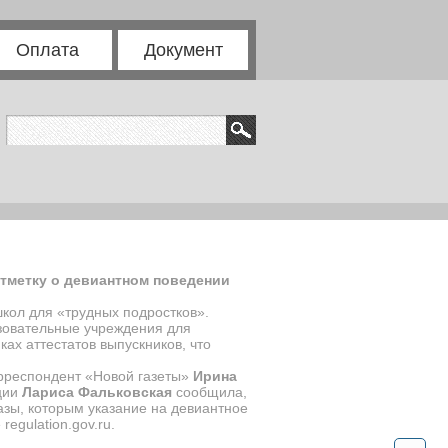
Оплата
Документ
тметку о девиантном поведении
ол для «трудных подростков».
зовательные учреждения для
ах аттестатов выпускников, что
рреспондент «Новой газеты»
Ирина
ации
Лариса Фальковская
сообщила,
зы, которым указание на девиантное
е
regulation
.
gov
.
ru
.