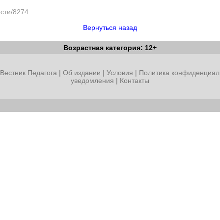
ости/8274
Вернуться назад
Возрастная категория: 12+
Вестник Педагога
|
Об издании
|
Условия
|
Политика конфиденциал
уведомления
|
Контакты