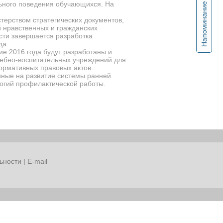
ьного поведения обучающихся.
На
Напоминание
ерством стратегических документов,
 нравственных и гражданских
сти завершается разработка
да.
ие 2016 года будут разработаны и
ебно-воспитательных учреждений для
ормативных правовых актов.
нные на развитие системы ранней
огий профилактической работы.
ьности
|
E-mail