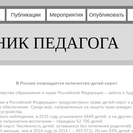
Публикации
Мероприятия
Опубликовать
НИК ПЕДАГОГА
В России сокращается количество детей-сирот
терства образования и науки Российской Федерации – забота о бу
и в Российской Федерации» предусмотрено право детей-сирот и д
е обеспечение. Среди мер, направленных на защиту прав граждан 
устройства.
ого наблюдения, в 2015 году
усыновлено 6649
детей
, а
на другие
а патронатное воспитание – передано 52 706 детей.
й-сирот.
Численность детей, оставшихся без попечения родителей, 
% меньше, чем в 2014 году (в 2014 г. – 493 071). Из них 83% детей