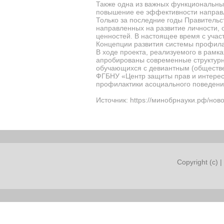
Также одна из
важных функциональных
повышение ее эффективности направл
Только за последние годы Правитель
направленных на развитие личности,
ценностей. В настоящее время с уча
Концепции развития системы профила
В ходе проекта, реализуемого в рамк
апробированы современные структур
обучающихся с девиантным (обществен
ФГБНУ «Центр защиты прав и интерес
профилактики асоциального поведени
Источник: https://минобрнауки.рф/нов
Copyright (c) |