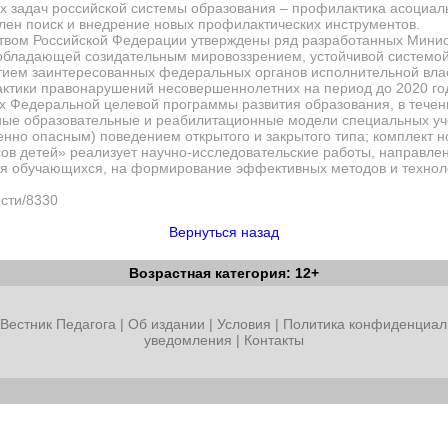
 задач российской системы образования –
профилактика асоциал
ен поиск и внедрение новых профилактических инструментов.
ством Российской Федерации утверждены ряд разработанных Минист
 обладающей созидательным мировоззрением, устойчивой системой
стием заинтересованных федеральных органов исполнительной вла
ктики правонарушений несовершеннолетних на период до 2020 го
ах Федеральной целевой программы развития образования, в течен
ные образовательные и реабилитационные модели специальных уч
но опасным) поведением открытого и закрытого типа; комплект н
ов детей» реализует научно-исследовательские работы, направле
я обучающихся, на формирование эффективных методов и технол
ости/8330
Вернуться назад
Возрастная категория: 12+
Вестник Педагога
|
Об издании
|
Условия
|
Политика конфиденциал
уведомления
|
Контакты