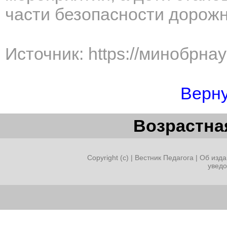
части безопасности дорож
Источник: https://минобрна
Верну
Возрастная
Copyright (c) |
Вестник Педагога
|
Об изда
увед