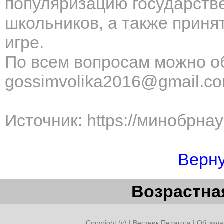
популяризацию государств
школьников, а также приня
игре.
По всем вопросам можно об
gossimvolika
2016@
gmail
.
c
Источник: https://минобрна
Верну
Возрастная
Copyright (c) |
Вестник Педагога
|
Об изда