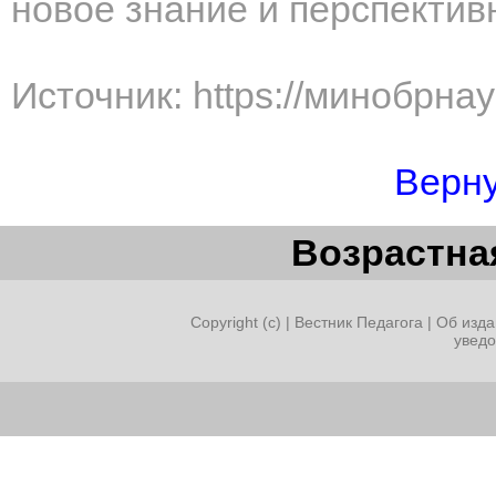
новое знание и перспекти
Источник: https://минобрна
Верну
Возрастная
Copyright (c) |
Вестник Педагога
|
Об изда
увед