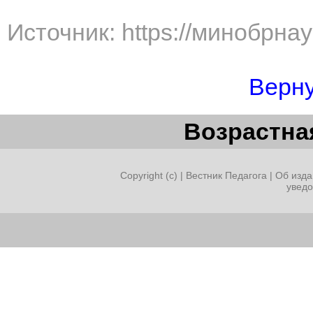
Источник: https://минобрна
Верну
Возрастная
Copyright (c) |
Вестник Педагога
|
Об изда
увед