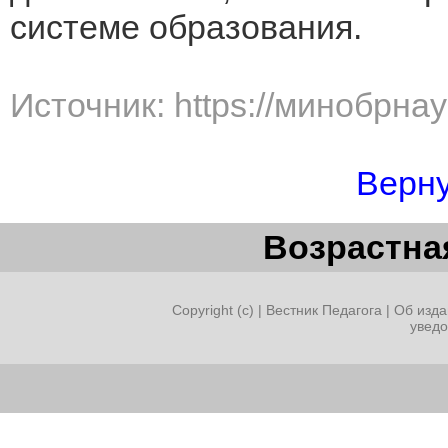
системе образования.
Источник: https://минобрна
Верну
Возрастная
Copyright (c) |
Вестник Педагога
|
Об изда
увед