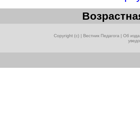
Возрастная
Copyright (c) |
Вестник Педагога
|
Об изда
увед