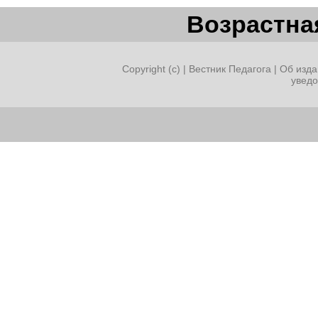
Возрастная
Copyright (c) |
Вестник Педагога
|
Об изда
увед