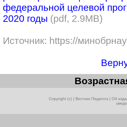
федеральной целевой прог
2020 годы
(pdf, 2.9MB)
Источник: https://минобрна
Верну
Возрастная
Copyright (c) |
Вестник Педагога
|
Об изда
увед