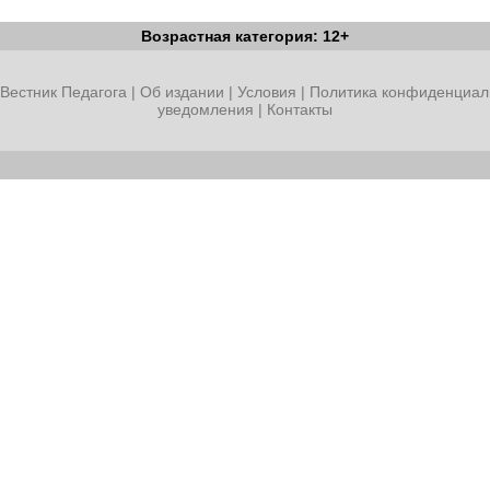
Возрастная категория: 12+
Вестник Педагога
|
Об издании
|
Условия
|
Политика конфиденциал
уведомления
|
Контакты