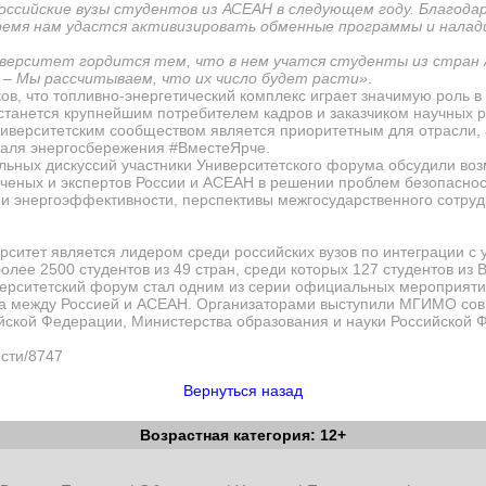
оссийские вузы студентов из АСЕАН в следующем году. Благодар
время нам удастся активизировать обменные программы и нала
верситет гордится тем, что в нем учатся студенты из стран
. –
Мы рассчитываем, что их число будет расти»
.
ов, что топливно-энергетический комплекс играет значимую роль в
станется крупнейшим потребителем кадров и заказчиком научных р
университетским сообществом является приоритетным для отрасли
валя энергосбережения #ВместеЯрче.
льных дискуссий участники Университетского форума обсудили воз
 ученых и экспертов России и АСЕАН в решении проблем безопаснос
 и энергоэффективности, перспективы межгосударственного сотруд
ситет является лидером среди российских вузов по интеграции с
лее 2500 студентов из 49 стран, среди которых 127 студентов из 
верситетский форум стал одним из серии официальных мероприяти
ва между Россией и АСЕАН. Организаторами выступили МГИМО сов
йской Федерации, Министерства образования и науки Российской 
ости/8747
Вернуться назад
Возрастная категория: 12+