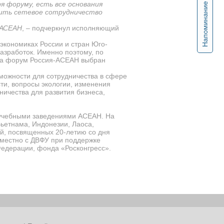
я форуму, есть все основания
Напоминание
дить сетевое сотрудничество
 АСЕАН
, – подчеркнул исполняющий
 экономиках России и стран Юго-
азработок. Именно поэтому, по
, а форум Россия-АСЕАН выбран
можности для сотрудничества в сфере
ти, вопросы экологии, изменения
ничества для развития бизнеса,
 учебными заведениями АСЕАН. На
Вьетнама, Индонезии, Лаоса,
й, посвященных 20-летию со дня
местно с ДВФУ при поддержке
Федерации, фонда «Росконгресс».