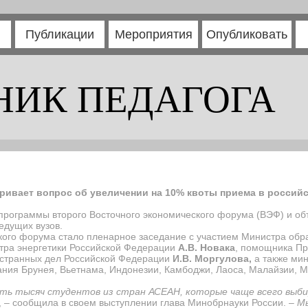
Публикации
Мероприятия
Опубликовать
НИК ПЕДАГОГА
ривает вопрос об увеличении на 10% квоты приема в российс
 программы второго Восточного экономического форума (ВЭФ) и о
едущих вузов.
ого форума стало пленарное заседание с участием Министра обра
тра энергетики Российской Федерации
А.В. Новака
, помощника П
остранных дел Российской Федерации
И.В. Моргулова,
а также ми
ания Брунея, Вьетнама, Индонезии, Камбоджи, Лаоса, Малайзии, М
сть тысяч студентов из стран АСЕАН, которые чаще всего выб
, – сообщила в своем выступлении глава Минобрнауки России. –
Мы