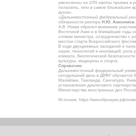
увеличении на 10% квоты приема в р
полагать, что в самое ближайшее 
вузов».
«Дальневосточный федеральный уни
обязанности ректора
Н.Ю. Анисимов
А.В. Новак обратил внимание участник
Восточной Азии и в ближайшие годы о
словам министра, сотрудничество с 
местом старта Всероссийского фести
В ходе двухдневных заседаний и пане
науки, технологий и инноваций, роль
климата, биологической безопасности
культуры, медицины и спорта.
Справочно
Дальневосточный федеральный универ
сегодняшний день в ДВФУ обучается бо
Малайзии, Таиланда, Сингапура. Уни
установления диалогового партнерст
Министерства иностранных дел Росси
Источник: https://минобрнауки.рф/нов