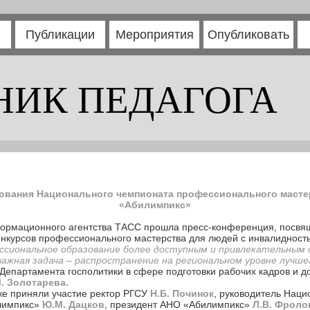
Публикации
Мероприятия
Опубликовать
НИК ПЕДАГОГА
ования Национального чемпионата профессионального масте
«Абилимпикс»
ормационного агентства ТАСС прошла пресс-конференция, посвящ
онкурсов профессионального мастерства для людей с инвалидност
ссиональное образование более доступным и привлекательным 
важная задача – распространение на региональном уровне лучш
р Департамента госполитики в сфере подготовки рабочих кадров и
. Золотарева.
же приняли участие ректор РГСУ
Н.Б. Починок
, руководитель Наци
лимпикс»
Ю.М. Дацков
, президент АНО «Абилимпикс»
Л.В. Фроло