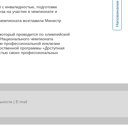
Напоминание
 с инвалидностью, подготовке
за на участие в чемпионате и
чемпионата возглавила Министр
который проводится по олимпийской
ю Национального чемпионата
тию профессиональной инклюзии
арственной программы «Доступная
остью своих профессиональных
ьности
|
E-mail