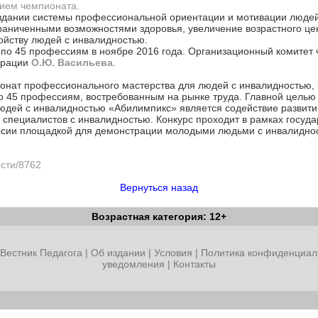
нием чемпионата.
оздании системы профессиональной ориентации и мотивации людей
раниченными возможностями здоровья, увеличение возрастного цен
ройству людей с инвалидностью.
по 45 профессиям в ноябре 2016 года. Организационный комитет 
ерации
О.Ю. Васильева
.
нат профессионального мастерства для людей с инвалидностью, 
по 45 профессиям, востребованным на рынке труда. Главной цель
юдей с инвалидностью «Абилимпикс» является содействие разви
 специалистов с инвалидностью. Конкурс проходит в рамках госуд
оссии площадкой для демонстрации молодыми людьми с инвалидн
ости/8762
Вернуться назад
Возрастная категория: 12+
Вестник Педагога
|
Об издании
|
Условия
|
Политика конфиденциал
уведомления
|
Контакты