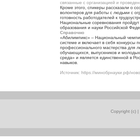
связанные с организацией и проведе
Кроме этого, спикеры рассказали о с
волонтеров для работы с людьми с ог
готовность работодателей к трудоуст
Национальные соревнования пройдут 
образования и науки Российской Фед
Справочно
«Абилимпикс» – Национальный чемпио
системе и включает в себя конкурсы 
профессионального мастерства для л
обучающихся, выпускников и молодых
среда» и является единственной в Р
навыков.
Источник: https://минобрнауки.рф/нов
Copyright (c) |