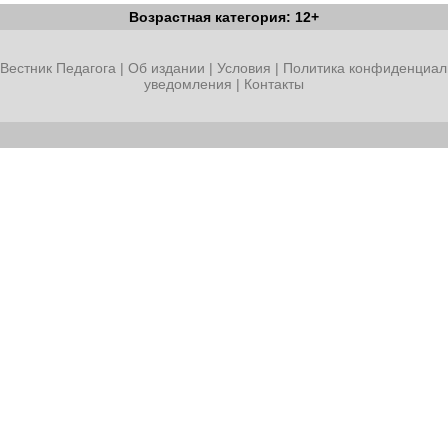
Возрастная категория: 12+
Вестник Педагога
|
Об издании
|
Условия
|
Политика конфиденциал
уведомления
|
Контакты