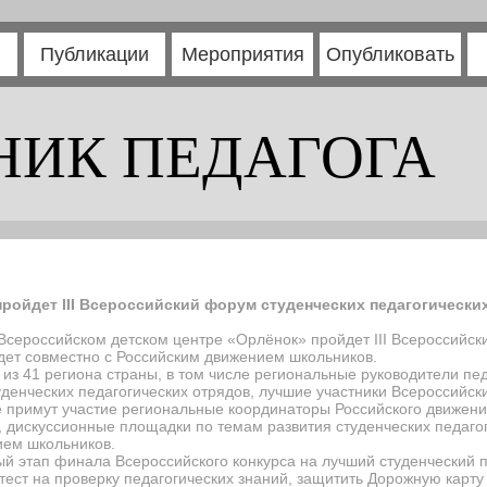
Публикации
Мероприятия
Опубликовать
НИК ПЕДАГОГА
пройдет III Всероссийский форум студенческих педагогически
о Всероссийском детском центре «Орлёнок» пройдет III Всероссийс
дет совместно с Российским движением школьников.
 из 41 региона страны, в том числе региональные руководители пе
денческих педагогических отрядов, лучшие участники Всероссийс
е примут участие региональные координаторы Российского движен
 дискуссионные площадки по темам развития студенческих педаг
ием школьников.
й этап финала Всероссийского конкурса на лучший студенческий п
тест на проверку педагогических знаний, защитить Дорожную карту 