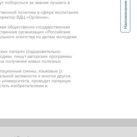
ут побороться за звание лучшего в
Напоминание
ственной политики в сфере воспитания
директор ВДЦ «Орлёнок»,
кая общественно-государственная
твенная организация «Российские
ального агентства по делам молодежи
ских лагерях (оздоровительно-
тодики, пишут авторские программы
 на получение новых полезных
тационные смены; языковые (с
льной активности и многое другое.
о университета, проводит лагерную
стать изобретателями и