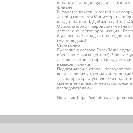
педагогической дискуссии. По итогам 
финале.
В качестве почетных гостей в меропр
детей и молодежи Министерства образ
представители ВДЦ «Смена», ВДЦ «Ок
Организаторами мероприятия являютс
детско-юношеская организация «Росс
студенческие отряды» при поддержке
(Росмолодежь).
Справочно
Ежегодно в составе Российских студен
образовательных центрах). Члены сту
лагерных смен, которые предусматри
навыков и знаний.
Педагогические отряды проводят сме
возможностью изучения иностранных я
Так, например, студенческий педагог
смену в тематике летней физико-матем
исследователями.
Источник: https://минобрнауки.рф/нов