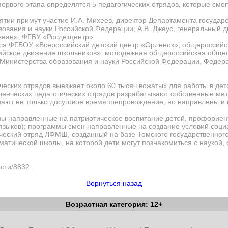
первого этапа определятся 5 педагогических отрядов, которые смог
иятии примут участие И.А. Михеев, директор Департамента государ
ования и науки Российской Федерации; А.В. Джеус, генеральный 
еан», ФГБУ «Росдетцентр».
я ФГБОУ «Всероссийский детский центр «Орлёнок»; общероссийс
ийское движение школьников»; молодежная общероссийская общес
 Министерства образования и науки Российской Федерации, Федер
ческих отрядов выезжает около 60 тысяч вожатых для работы в дет
денческих педагогических отрядов разрабатывают собственные ме
вают не только досуговое времяпрепровождение, но направлены и
ны направленные на патриотическое воспитание детей, профориен
зыков); программы смен направленные на создание условий социа
ический отряд ЛФМШ, созданный на базе Томского государственног
атической школы, на которой дети могут познакомиться с наукой, 
ости/8832
Вернуться назад
Возрастная категория: 12+