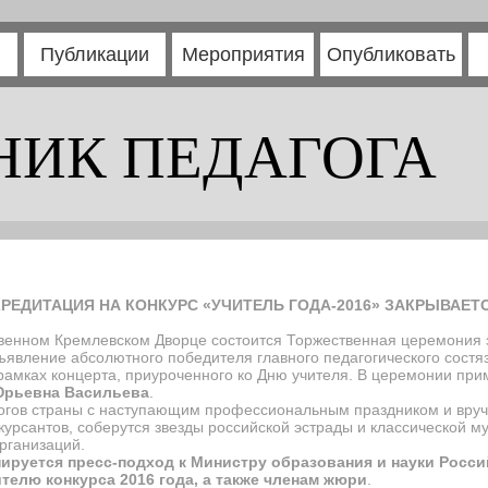
Публикации
Мероприятия
Опубликовать
НИК ПЕДАГОГА
КРЕДИТАЦИЯ НА КОНКУРС «УЧИТЕЛЬ ГОДА-2016» ЗАКРЫВАЕТСЯ
твенном Кремлевском Дворце состоится Торжественная церемония 
бъявление абсолютного победителя главного педагогического состя
амках концерта, приуроченного ко Дню учителя. В церемонии при
Юрьевна Васильева
.
агогов страны с наступающим профессиональным праздником и вруч
урсантов, соберутся звезды российской эстрады и классической му
рганизаций.
анируется пресс-подход к Министру образования и науки Рос
елю конкурса 2016 года, а также членам жюри
.