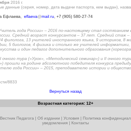
тября
2016 г.
 данные (серия, номер, дата выдачи паспорта, кем выдан), назва
на Ефлаева,
eflaeva
@
mail
.
ru
, +7 (905) 580-27-74
«Учитель года России» – 2016 по-настоящему стал состязанием 
ссии. Средний возраст конкурсантов – 37 лет. Средний стаж – 1
 филолога, 13 учителей иностранного языка, 9 историков, 8 м
ии, 5 биологов, 4 физика и столько же учителей информатики, 
усства и один педагог дополнительного образования (хореогра
 очного тура («Урок», «Методический семинар») и II очного тур
) прошли на родине абсолютного победителя конкурса предыду
чителю года России» – 2015, преподавателю истории и общест
ости/8833
Вернуться назад
Возрастная категория: 12+
Вестник Педагога
|
Об издании
|
Условия
|
Политика конфиденциал
уведомления
|
Контакты