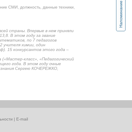
Напоминание
ние СМИ, должность, данные техники,
всей страны. Впервые в нем приняли
3,8. В этом году за звание
атематиков, по 7 педагогов
2 учителя химии, один
ф). 15 конкурсантов этого года –
а («Мастер-класс», «Педагогический
щего года. В этом году очные
вознания Сергею КОЧЕРЕЖКО,
ьности
|
E-mail