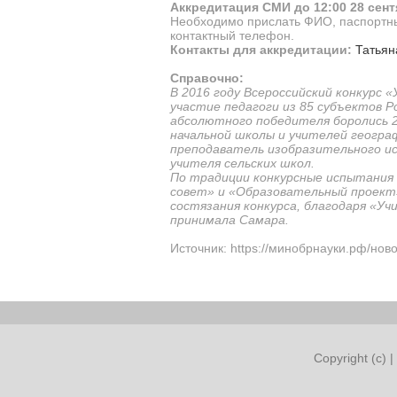
Аккредитация СМИ до 12:00 28 сен
Необходимо прислать ФИО, паспортные
контактный телефон.
Контакты для аккредитации:
Татья
Справочно:
В 2016 году Всероссийский конкурс 
участие педагоги из 85 субъектов Ро
абсолютного победителя боролись 24
начальной школы и учителей географ
преподаватель изобразительного иск
учителя сельских школ.
По традиции конкурсные испытания I
совет» и «Образовательный проект»
состязания конкурса, благодаря «У
принимала Самара.
Источник: https://минобрнауки.рф/нов
Copyright (c) |