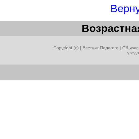
Верну
Возрастная
Copyright (c) |
Вестник Педагога
|
Об изда
увед