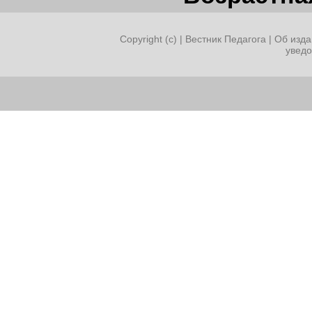
Copyright (c) |
Вестник Педагога
|
Об изда
увед