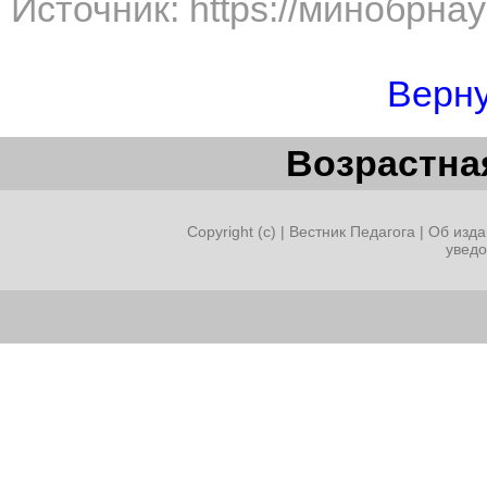
Источник: https://минобрна
Верну
Возрастная
Copyright (c) |
Вестник Педагога
|
Об изда
увед