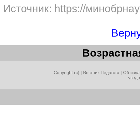
Источник: https://минобрна
Верну
Возрастная
Copyright (c) |
Вестник Педагога
|
Об изда
увед