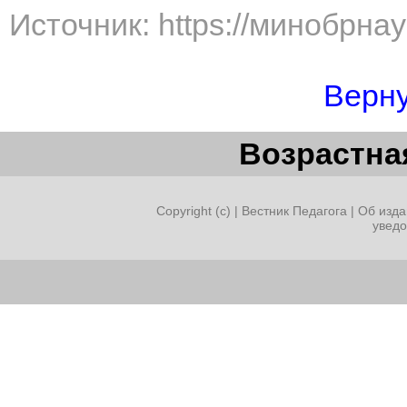
Источник: https://минобрна
Верну
Возрастная
Copyright (c) |
Вестник Педагога
|
Об изда
увед