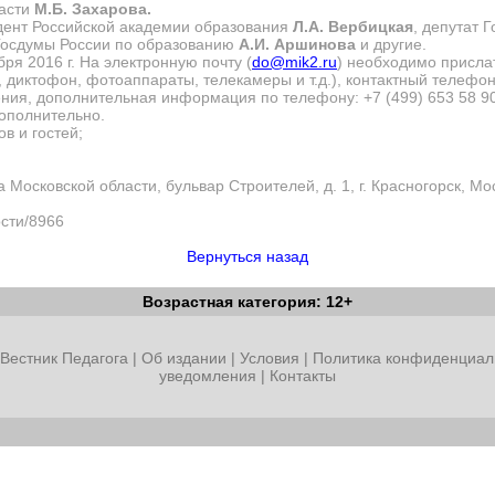
ласти
М.Б.
Захарова.
идент Российской академии образования
Л.А. Вербицкая
, депутат 
Госдумы России по образованию
А.И. Аршинова
и другие.
бря 2016 г. На электронную почту (
do@mik2.ru
) необходимо присл
 диктофон, фотоаппараты, телекамеры и т.д.), контактный телефон
ния, дополнительная информация по телефону: +7 (499) 653 58 90
ополнительно.
ов и гостей;
Московской области, бульвар Строителей, д. 1, г. Красногорск, Мо
ости/8966
Вернуться назад
Возрастная категория: 12+
Вестник Педагога
|
Об издании
|
Условия
|
Политика конфиденциал
уведомления
|
Контакты