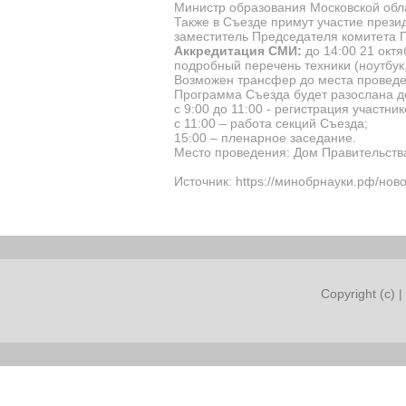
Министр образования Московской об
Также в Съезде примут участие през
заместитель Председателя комитета 
Аккредитация СМИ:
до 14:00 21 октя
подробный перечень техники (ноутбук,
Возможен трансфер до места проведе
Программа Съезда будет разослана д
с 9:00 до 11:00 - регистрация участник
с 11:00 – работа секций Съезда;
15:00 – пленарное заседание.
Место проведения: Дом Правительства 
Источник: https://минобрнауки.рф/нов
Copyright (c) |