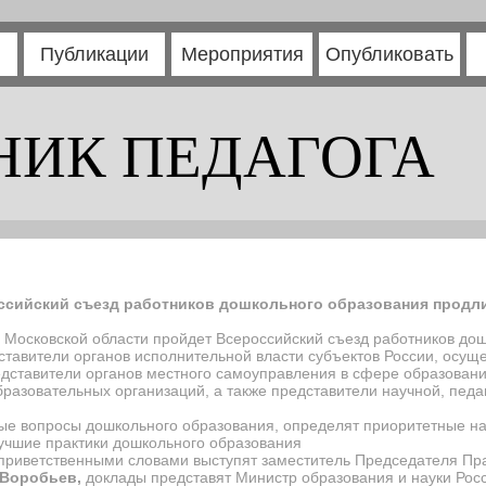
Публикации
Мероприятия
Опубликовать
НИК ПЕДАГОГА
ссийский съезд работников дошкольного образования продлит
ке Московской области пройдет Всероссийский съезд работников до
ставители органов исполнительной власти субъектов России, осу
дставители органов местного самоуправления в сфере образовани
бразовательных организаций, а также представители научной, педа
ные вопросы дошкольного образования, определят приоритетные н
лучшие практики дошкольного образования
 приветственными словами выступят заместитель Председателя Пр
 Воробьев,
доклады представят Министр образования и науки Ро