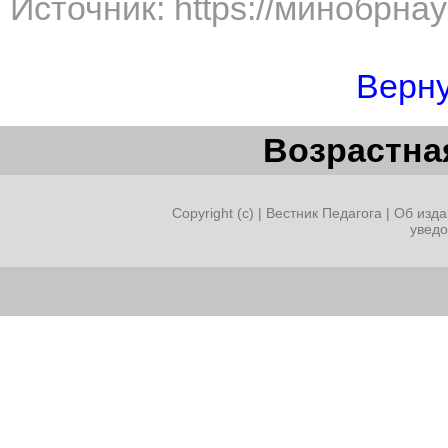
Источник: https://минобрна
Верну
Возрастная
Copyright (c) |
Вестник Педагога
|
Об изда
увед