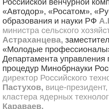
Российской венчурной комп
«Автодор», «Росатом», «Ру
образования и науки РФ
А.
министра сельского хозяй
Астраханцева,
заместител
«Молодые профессионал
Департамента управления 
процедур Минобрнауки Рос
директор Российского техн
Пастухов,
в
ице-президент
кластера ядерных техноло
Караваев.