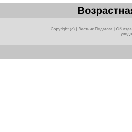
Возрастная
Copyright (c) |
Вестник Педагога
|
Об изда
увед