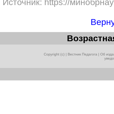
Источник: https://минобрна
Верну
Возрастная
Copyright (c) |
Вестник Педагога
|
Об изда
увед