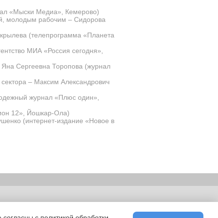
нал «Мыски Медиа», Кемерово)
ий, молодым рабочим – Сидорова
Скрылева (телепрограмма «Планета
ентство МИА «Россия сегодня»,
 Яна Сергеевна Торопова (журнал
о сектора – Максим Александрович
лодежный журнал «Плюс один»,
ион 12», Йошкар-Ола)
ушенко (интернет-издание «Новое в
ьности
|
E-mail
 согласны с политикой обработки,