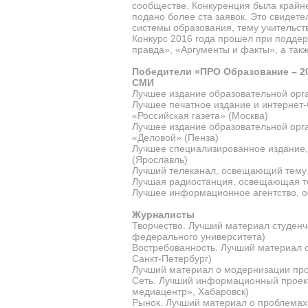
сообществе. Конкуренция была крайн
подано более ста заявок. Это свидет
системы образования, тему учительств
Конкурс 2016 года прошел при подде
правда», «Аргументы и факты», а так
Победители «ПРО Образование – 2
СМИ
Лучшее издание образовательной орг
Лучшее печатное издание и интернет
«Российская газета» (Москва)
Лучшее издание образовательной орг
«Деловой» (Пенза)
Лучшее специализированное издание
(Ярославль)
Лучший телеканал, освещающий тему 
Лучшая радиостанция, освещающая те
Лучшее информационное агентство, о
Журналисты
Творчество. Лучший материал студенч
федерального университета)
Востребованность. Лучший материал о
Санкт-Петербург)
Лучший материал о модернизации про
Сеть. Лучший информационный проект
медиацентр», Хабаровск)
Рынок. Лучший материал о проблемах