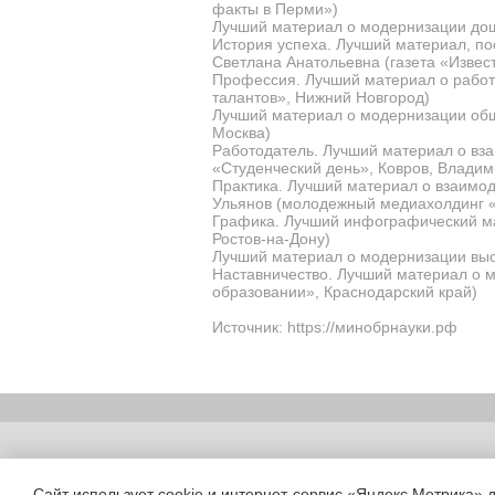
факты в Перми»)
Лучший материал о модернизации дош
История успеха. Лучший материал, п
Светлана Анатольевна (газета «Извес
Профессия. Лучший материал о работ
талантов», Нижний Новгород)
Лучший материал о модернизации общ
Москва)
Работодатель. Лучший материал о вз
«Студенческий день», Ковров, Владим
Практика. Лучший материал о взаимод
Ульянов (молодежный медиахолдинг «Е
Графика. Лучший инфографический ма
Ростов-на-Дону)
Лучший материал о модернизации выс
Наставничество. Лучший материал о м
образовании», Краснодарский край)
Источник: https://минобрнауки.рф
Copyright (c) |
Сайт использует cookie и интернет-сервис «Яндекс Метрика» 