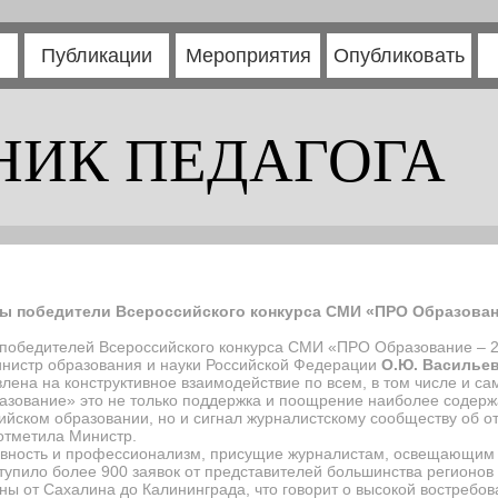
Публикации
Мероприятия
Опубликовать
НИК ПЕДАГОГА
 победители Всероссийского конкурса СМИ «ПРО Образован
и победителей Всероссийского конкурса СМИ «ПРО Образование – 
нистр образования и науки Российской Федерации
О.Ю. Василье
лена на конструктивное взаимодействие по всем, в том числе и 
азование» это не только поддержка и поощрение наиболее содерж
йском образовании, но и сигнал журналистскому сообществу об о
отметила Министр.
ивность и профессионализм, присущие журналистам, освещающим 
оступило более 900 заявок от представителей большинства регионо
ны от Сахалина до Калининграда, что говорит о высокой востребов