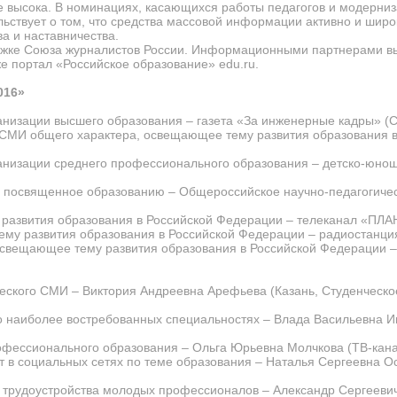
е высока. В номинациях, касающихся работы педагогов и модерни
ельствует о том, что средства массовой информации активно и ши
а и наставничества.
ржке Союза журналистов России. Информационными партнерами в
же портал «Российское образование» edu.ru.
016»
анизации высшего образования – газета «За инженерные кадры» (С
-СМИ общего характера, освещающее тему развития образования 
анизации среднего профессионального образования – детско-юнош
, посвященное образованию – Общероссийское научно-педагогиче
развития образования в Российской Федерации – телеканал «ПЛА
му развития образования в Российской Федерации – радиостанция
свещающее тему развития образования в Российской Федерации –
еского СМИ – Виктория Андреевна Арефьева (Казань, Студенческо
 наиболее востребованных специальностях – Влада Васильевна Иг
фессионального образования – Ольга Юрьевна Молчкова (ТВ-кана
 в социальных сетях по теме образования – Наталья Сергеевна О
 трудоустройства молодых профессионалов – Александр Сергеевич