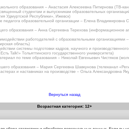
кольного образования – Анастасия Алексеевна Питирнова (ТВ-ка
освященный студентам и выпускникам образовательных организац
тия Удмуртской Республики», Ижевск)
е педагога образовательной организации – Елена Владимировна 
его образования – Анна Сергеевна Терехова (информационное аг
аимодействии работодателей с образовательными организациями –
ирская область)
ействии системы подготовки кадров, научного и производственног
сть Talk!» Тольяттинского государственного университета)
териал по теме образования – Николай Евгеньевич Чистяков (мо
шего образования – Мария Сергеевна Шавкунова (телеканал «Рег
астерах и наставниках на производстве – Ольга Александровна Як
Вернуться назад
Возрастная категория: 12+
Вестник Педагога
|
Об издании
|
Условия
|
Политика конфиденциал
уведомления
|
Контакты
для сбора статистики и обработки персональных данных. Если вы не