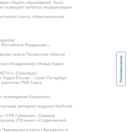
зации общего образования, было
роко освещают вопросы модернизации
ыступили газеты «Комсомольская
аратов)
в Российской Федерации –
еская газета Пензенской области
Напоминание
ское объединение «Новые Идеи»
НЕТА-I» (Оренбург)
 Радио России – Санкт-Петербург
 агентство РИА Томск
е телевидение Казанского
натьева (интернет-издание theRunet,
л «ТРК Губерния», Самара)
синцева (ТВ-канал «Студенческий
 Переверзев (газета «Аргументы и