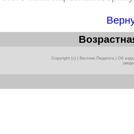
Верну
Возрастная
Copyright (c) |
Вестник Педагога
|
Об изда
увед