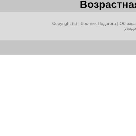
Возрастная
Copyright (c) |
Вестник Педагога
|
Об изда
увед