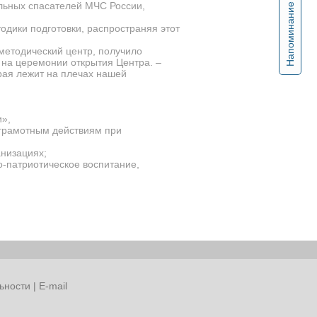
льных спасателей МЧС России,
Напоминание
одики подготовки, распространяя этот
методический центр, получило
 на
церемонии открытия Центра. –
рая лежит на плечах нашей
и»,
 грамотным действиям при
анизациях;
о-патриотическое воспитание,
ьности
|
E-mail