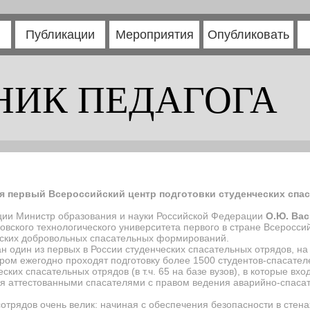
Публикации
Мероприятия
Опубликовать
НИК ПЕДАГОГА
я первый Всероссийский центр подготовки студенческих спа
ции Министр образования и науки Российской Федерации
О.Ю. Ва
овского технологического университета первого в стране Всеросси
ческих добровольных спасательных формирований.
 один из первых в России студенческих спасательных отрядов, на 
ром ежегодно проходят подготовку более 1500 студентов-спасателе
ких спасательных отрядов (в т.ч. 65 на базе вузов), в которые вх
ся аттестованными спасателями с правом ведения аварийно-спаса
отрядов очень велик: начиная с обеспечения безопасности в стен