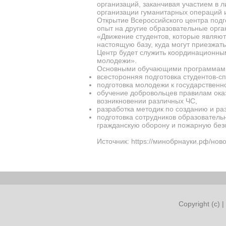
организаций, заканчивая участием в
организации гуманитарных операций 
Открытие Всероссийского центра подг
опыт на другие образовательные орг
«
Движение студентов, которые являю
настоящую базу, куда могут приезжать
Центр будет служить координационным
молодеж
и».
Основными обучающими программами
всесторонняя подготовка студентов-с
подготовка молодежи к государствен
обучение добровольцев правилам ока
возникновении различных ЧС,
разработка методик по созданию и ра
подготовка сотрудников образователь
гражданскую оборону и пожарную без
Источник: https://минобрнауки.рф/нов
Copyright (c) |