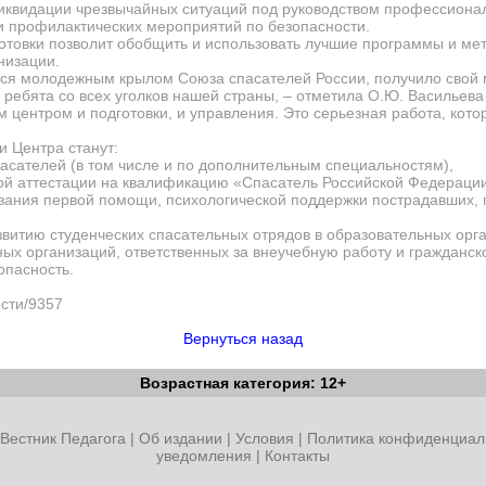
 ликвидации чрезвычайных ситуаций под руководством профессиона
и профилактических мероприятий по безопасности.
отовки позволит обобщить и использовать лучшие программы и мет
анизации.
тся молодежным крылом Союза спасателей России, получило свой 
 ребята со всех уголков нашей страны
, – отметила
О.Ю. Васильева
 центром и подготовки, и управления. Это серьезная работа, кото
 Центра станут:
пасателей (в том числе и по дополнительным специальностям),
ной аттестации на квалификацию «Спасатель Российской Федераци
зания первой помощи, психологической поддержки пострадавших,
звитию студенческих спасательных отрядов в образовательных орг
ных организаций, ответственных за внеучебную работу и гражданск
опасность.
ости/9357
Вернуться назад
Возрастная категория: 12+
Вестник Педагога
|
Об издании
|
Условия
|
Политика конфиденциал
уведомления
|
Контакты