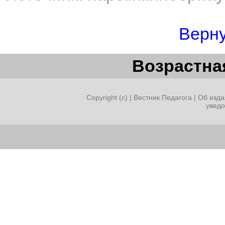
Верну
Возрастная
Copyright (c) |
Вестник Педагога
|
Об изда
увед