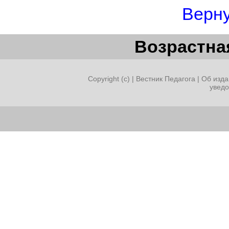
Верну
Возрастная
Copyright (c) |
Вестник Педагога
|
Об изда
увед