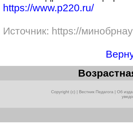
https://www.p220.ru/
Источник: https://минобрна
Верну
Возрастная
Copyright (c) |
Вестник Педагога
|
Об изда
увед