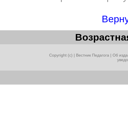
Верну
Возрастная
Copyright (c) |
Вестник Педагога
|
Об изда
увед