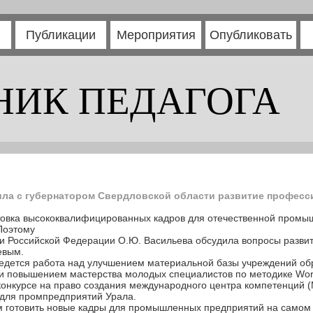
Публикации
Мероприятия
Опубликовать
НИК ПЕДАГОГА
ла с губернатором Свердловской области развитие професс
овка высококвалифицированных кадров для отечественной промыш
Поэтому
ки Российской Федерации О.Ю. Васильева обсудила вопросы разви
евым.
 ведется работа над улучшением материальной базы учреждений об
и повышением мастерства молодых специалистов по методике Worl
 конкурсе на право создания международного центра компетенций 
для промпредприятий Урала.
ам готовить новые кадры для промышленных предприятий на самом