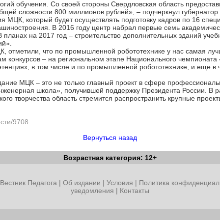
гий обучения. Со своей стороны Свердловская область предостави
бщей сложности 800 миллионов рублей», – подчеркнул губернатор.
ия МЦК, который будет осуществлять подготовку кадров по 16 спец
машиностроения. В 2016 году центр набрал первые семь академичес
 планах на 2017 год – строительство дополнительных зданий учеб
ий».
ЦК, отметили, что по промышленной робототехнике у нас самая луч
огам конкурсов – на региональном этапе Национального чемпиона
тенциях, в том числе и по промышленной робототехнике, и еще в 
дание МЦК – это не только главный проект в сфере профессиональн
женерная школа», получившей поддержку Президента России. В р
ого творчества область стремится распространить крупные проект
ости/9708
Вернуться назад
Возрастная категория: 12+
Вестник Педагога
|
Об издании
|
Условия
|
Политика конфиденциал
уведомления
|
Контакты