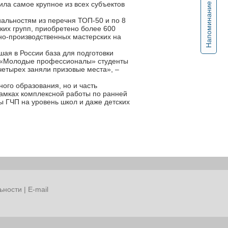
ла самое крупное из всех субъектов
Напоминание
иальностям из перечня ТОП-50 и по 8
ких групп, приобретено более 600
но-производственных мастерских на
шая в России база для подготовки
та «Молодые профессионалы» студенты
четырех заняли призовые места», –
ого образования, но и часть
амках комплексной работы по ранней
ы ГЧП на уровень школ и даже детских
ьности
|
E-mail