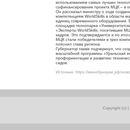
использованием самых лучших техноло
софинансирование проекта МЦК – в о
Он рассказал министру о ходе создан
компетенциям WorldSkills в области 
единиц современного оборудования. В
площадке технопарка «Университетск
«Эксперты WorldSkills, посетившие М
кадров. Это подтверждается и по ит
МЦК стали победителями в трех компе
пояснил глава региона.
Губернатор также подчеркнул, что соз
масштабной программы «Уральская ин
профориентации и развитию техническ
садов.
Источник: https://минобрнауки.рф/нов
Copyright (c) |