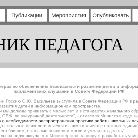
Публикации
Мероприятия
Опубликовать
НИК ПЕДАГОГА
мерах по обеспечению безопасности развития детей в инфор
парламентских слушаний в Совете Федерации РФ
уки Россию О.Ю. Васильева выступила в Совете Федерации РФ в р
развития детей в информационном пространстве.
мы должны прививать с малых лет, и в стандартах начального обра
 ОБЖ, во внеурочной деятельности", - отметила Министр в ходе в
 о необходимости распространения практики работы школьных пси
да школьные психологи исчезли из школ в качестве штатных единиц
я его близким, школьные психологи могли и умели это делать".
льева подчеркнула, что Министерство планирует разработать унив