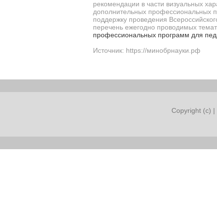
рекомендации в части визуальных хар
дополнительных профессиональных пр
поддержку проведения Всероссийского 
перечень ежегодно проводимых тема
профессиональных программ для педа
Источник: https://минобрнауки.рф
Copyright (c) |