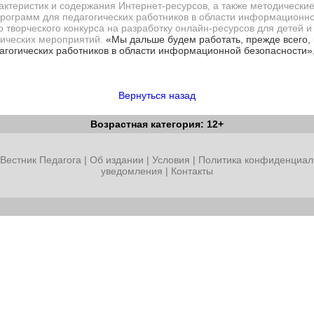
актеристик и содержания Интернет-ресурсов, а также методически
ограмм для педагогических работников в области информационно
творческого конкурса на разработку онлайн-ресурсов для детей и 
тических мероприятий.
«Мы дальше будем работать, прежде всего,
гогических работников в области информационной безопасности»,
Вернуться назад
Возрастная категория: 12+
Вестник Педагога
|
Об издании
|
Условия
|
Политика конфиденциал
уведомления
|
Контакты