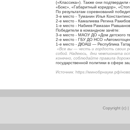
(«Классика»). Также они подтвердили 
«Бокс», «Габаритный коридор», «Сто
По результатам соревнований победит
3-е место - Туманин Илья Константин
2-е место - Камалиева Регина Ракибо
1-е место - Набиев Рамазан Равшанов
Победители в командном зачёте:
3-е место - МАОУ ДО «Дом детского т
2-е место - ГБУ ДО НСО «Автомотоце
1-е место - ДЮАШ — Республика Тата
«Все вы — честь и гордость своих р
собой. Надеюсь, дни чемпионата ос
конечно, соблюдайте правила дорож
государственной политики в сфере за
Источник: https://минобрнауки.рф/нов
Copyright (c) |