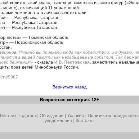
свой водительский класс, выполняя комплекс из семи фигур («Эста
п-линия»), включающий 11 упражнений.
елями чемпионата в личном зачёте стали:
ович — Республика Татарстан;
вна — Республика Татарстан;
ич — Республика Татарстан.
ворчества» — Тюменская область;
нтр» — Новосибирская область;
рстан.
егионов. Именно вы приехали сюда как победители, и я думаю, 
танутся в вашей памяти как незабываемые события. Так держать
ного движения!»
- сказала
И.В. Пестовская
, заместитель начальн
щиты прав детей Минобрнауки России.
ости/9967
Вернуться назад
Возрастная категория: 12+
Вестник Педагога
|
Об издании
|
Условия
|
Политика конфиденциал
уведомления
|
Контакты