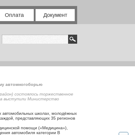
Оплата
Документ
ому автомногоборью
й район) состоялось торжественное
та выступили Министерство
их автомобильных школах, молодёжных
 каждой, представляющих 35 регионов
медицинской помощи («Медицина»),
дения автомобиля категории В