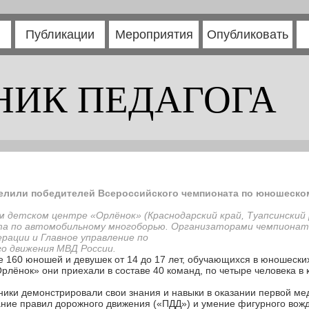
Публикации
Мероприятия
Опубликовать
НИК ПЕДАГОГА
елили победителей Всероссийского чемпионата по юношеск
ом детском центре «Орлёнок» (Краснодарский край, Туапсински
та по автомобильному многоборью. Организаторами чемпиона
ерации и Главное управление по
о движения МВД России.
 160 юношей и девушек от 14 до 17 лет, обучающихся в юношеск
Орлёнок» они приехали в составе 40 команд, по четыре человека в
тники демонстрировали свои знания и навыки в оказании первой 
ание правил дорожного движения («ПДД») и умение фигурного вож