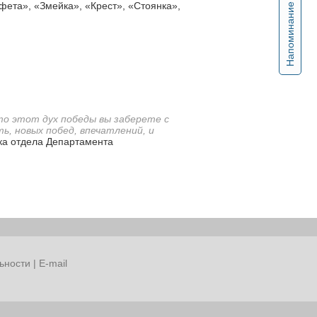
фета», «Змейка», «Крест», «Стоянка»,
Напоминание
что этот дух победы вы заберете с
, новых побед, впечатлений, и
ика отдела Департамента
ьности
|
E-mail