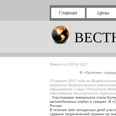
Главная
Цены
ВЕСТ
Новость от 28.04.2017
В «Орлёнке» опред
25 апреля 2017 года во Всероссийск
закрытие Всероссийского чемпиона
образования и науки Российской Фед
обеспечению безопасности дорожног
Участниками чемпионата стали более
автомобильных клубах и секциях. В «
России.
В течение трёх конкурсных дней учас
сдавали теоретический экзамен на зн