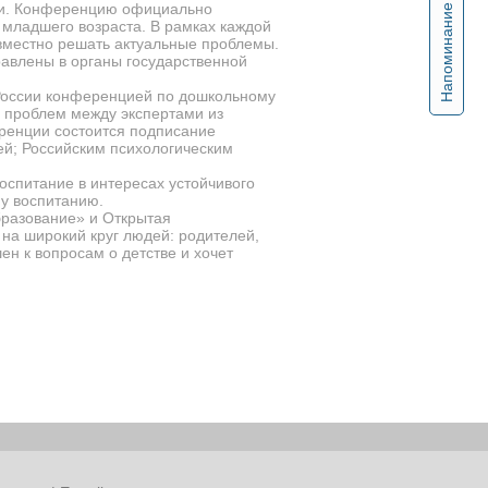
ики. Конференцию официально
Напоминание
младшего возраста. В рамках каждой
овместно решать актуальные проблемы.
авлены в органы государственной
России конференцией по дошкольному
е проблем между экспертами из
еренции состоится подписание
й; Российским психологическим
оспитание в интересах устойчивого
у воспитанию.
бразование» и Открытая
на широкий круг людей: родителей,
ен к вопросам о детстве и хочет