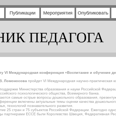
Публикации
Мероприятия
Опубликовать
НИК ПЕДАГОГА
ту VI Международная конференция «Воспитание и обучение д
.В. Ломоносова
пройдет
V
I
Международная научно-практическая к
поддержке Министерства образования и науки Российской Федер
ссийского психологического общества, Всемирного банка.
ются самые острые вопросы дошкольного образования, презентую
нференции включены актуальные темы оценки качества дошкольного
я, технологий познавательного развития.
тие 25 стран и 75 субъектов Российской Федерации. Ежегодно одно
ды партнерами ЕССЕ были Королевство Швеция, Федеративная Рес