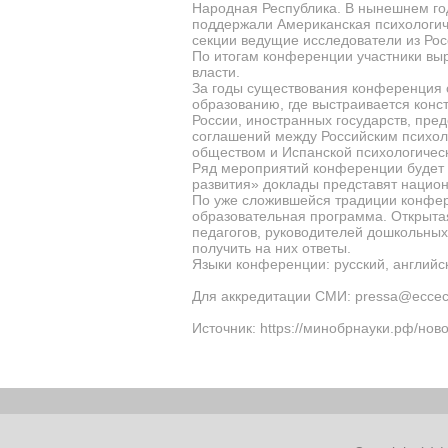
Народная Республика. В нынешнем го
поддержали Американская психологич
секции ведущие исследователи из Рос
По итогам конференции участники вы
власти.
За годы существования конференция 
образованию, где выстраивается конс
России, иностранных государств, пре
соглашений между Российским психол
обществом и Испанской психологичес
Ряд мероприятий конференции будет п
развития» доклады представят
национ
По уже сложившейся традиции конфер
образовательная программа. Открытая
педагогов, руководителей дошкольных 
получить на них ответы.
Языки конференции: русский, английс
Для аккредитации СМИ:
pressa
@
ecce
Источник: https://минобрнауки.рф/нов