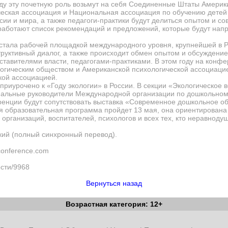
ду эту почетную роль возьмут на себя Соединенные Штаты Амер
еская ассоциация и Национальная ассоциация по обучению детей 
сии и мира, а также педагоги-практики будут делиться опытом и с
работают список рекомендаций и предложений, которые будут напр
стала рабочей площадкой международного уровня, крупнейшей в 
труктивный диалог, а также происходит обмен опытом и обсуждени
дставителями власти, педагогами-практиками. В этом году на конф
огическим обществом и Американской психологической ассоциацие
кой ассоциацией.
риурочено к «Году экологии» в России. В секции «Экологическое в
альные руководители Международной организации по дошкольном
енции будут сопутствовать выставка «Современное дошкольное о
 образовательная программа пройдет 13 мая, она ориентирована 
организаций, воспитателей, психологов и всех тех, кто неравнодуш
кий (полный синхронный перевод).
conference
.
com
ости/9968
Вернуться назад
Возрастная категория: 12+