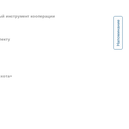
ый инструмент кооперации
Напоминание
лекту
охота»