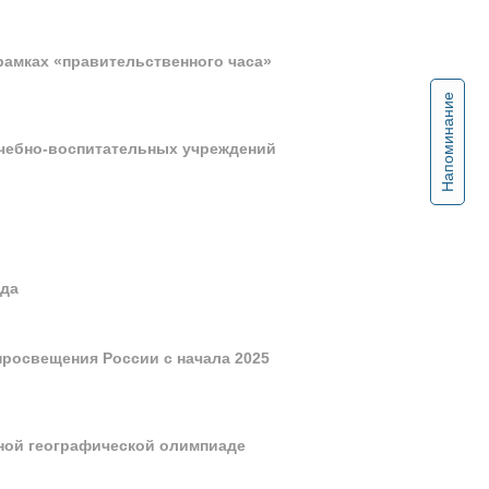
рамках «правительственного часа»
Напоминание
учебно-воспитательных учреждений
ода
просвещения России с начала 2025
ной географической олимпиаде