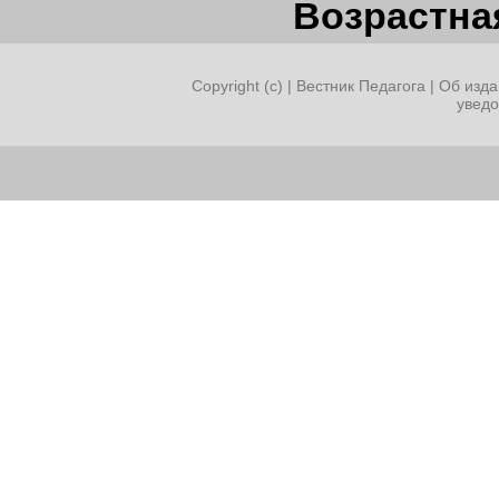
Возрастная
Copyright (c) |
Вестник Педагога
|
Об изда
увед