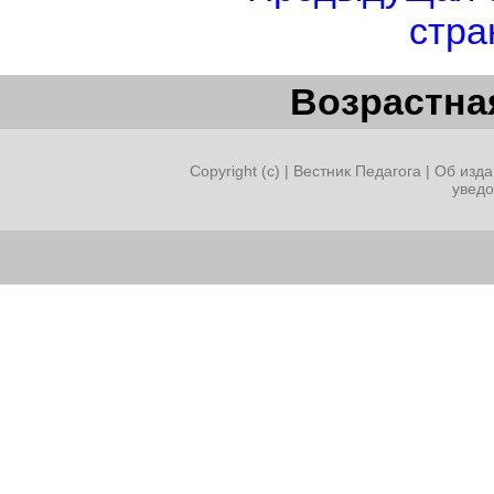
стра
Возрастная
Copyright (c) |
Вестник Педагога
|
Об изда
увед