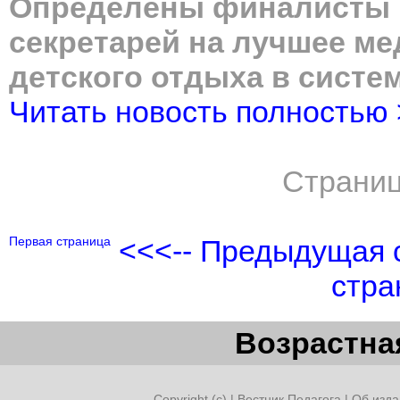
Определены финалисты К
секретарей на лучшее м
детского отдыха в систе
Читать новость полностью
Страниц
Первая страница
<<<-- Предыдущая 
стра
Возрастная
Copyright (c) |
Вестник Педагога
|
Об изда