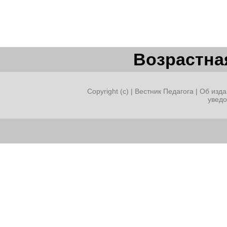
Возрастная
Copyright (c) |
Вестник Педагога
|
Об изда
увед