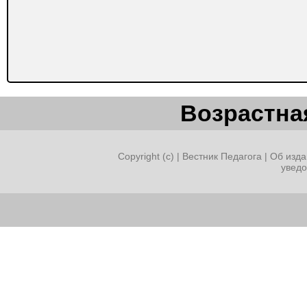
Возрастная
Copyright (c) |
Вестник Педагога
|
Об изда
увед